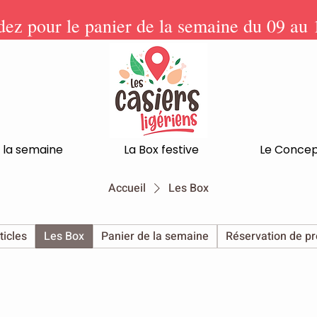
z pour le panier de la semaine du 09 au 
 la semaine
La Box festive
Le Conce
Accueil
Les Box
ticles
Les Box
Panier de la semaine
Réservation de pr