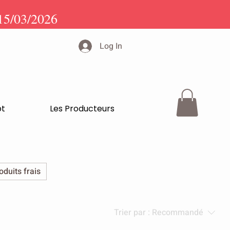
15/03/2026
Log In
pt
Les Producteurs
oduits frais
Trier par :
Recommandé