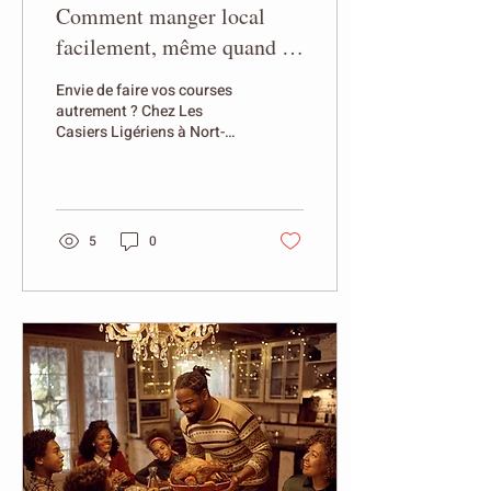
Comment manger local
facilement, même quand on
manque de temps ?
Envie de faire vos courses
autrement ? Chez Les
Casiers Ligériens à Nort-
sur-Erdre, nous réinventons
la manière de consommer
produits locaux, frais et de
saison . Accessible 7 jours
sur 7, 24 h/24 , notre
5
0
épicerie automatique vous
simplifie la vie avec
plusieurs façons de faire
vos courses selon vos
besoins et votre rythme 👇
🛍️ 1. Achat DIRECT à la
borne pour manger local 📍
Sur place dans nos casiers
réfrigérés, sélectionnez vos
produits directement sur la
borne tactile, payez sur
place...