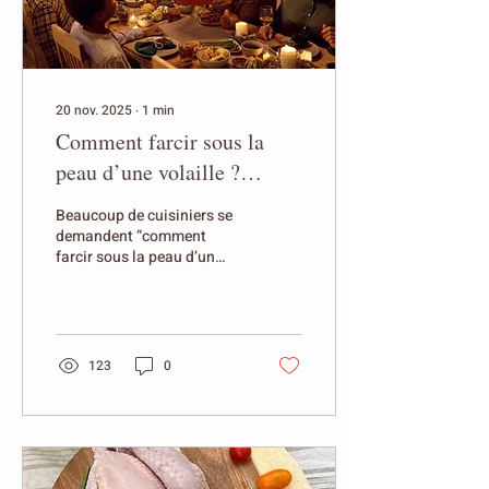
20 nov. 2025
∙
1
min
Comment farcir sous la
peau d’une volaille ?
(Guide rapide)
Beaucoup de cuisiniers se
demandent “comment
farcir sous la peau d’un
poulet ou d’une volaille ?”
pour obtenir une viande
plus juteuse et savoureuse.
Cette technique simple
permet d’aromatiser la
123
0
chair en profondeur et
d’obtenir une peau dorée et
croustillante. Pourquoi
farcir sous la peau ?
Glisser un beurre
aromatisé ou une farce aux