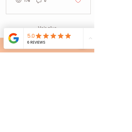
176
0
savoureuse et de qualité.
Voici un guide clair,
optimisé SEO, pour vous
aider à repérer le bon
poulet et comprendre les
Voir plus
véritables différences
d’élevage. Comment
choisir un bon poulet ?
(Critères essentiels)
Regarder les labels Les
LOCAL
labels sont le premier
critère à vérifier pour
choisir un...
PAIEMENT SÉCURISÉ
SUIVI DES
COMMANDES ET
LIVRAISONS